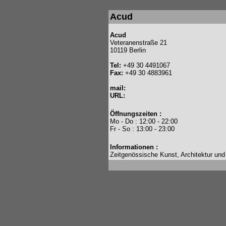
Acud
Acud
Veteranenstraße 21
10119 Berlin
Tel:
+49 30 4491067
Fax:
+49 30 4883961
mail:
URL:
Öffnungszeiten :
Mo - Do : 12:00 - 22:00
Fr - So : 13:00 - 23:00
Informationen :
Zeitgenössische Kunst, Architektur und