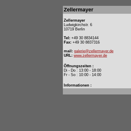
Zellermayer
Zellermayer
Ludwigkirchstr. 6
10719 Berlin
Tel:
+49 30 8834144
Fax:
+49 30 8837316
mail:
galerie@zellermayer.de
URL:
www.zellermayer.de
Öffnungszeiten :
Di - Do : 13:00 - 18:00
Fr - So : 10:00 - 14:00
Informationen :