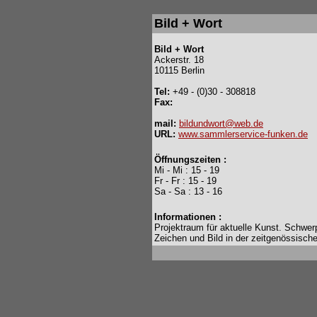
Bild + Wort
Bild + Wort
Ackerstr. 18
10115 Berlin
Tel:
+49 - (0)30 - 308818
Fax:
mail:
bildundwort@web.de
URL:
www.sammlerservice-funken.de
Öffnungszeiten :
Mi - Mi : 15 - 19
Fr - Fr : 15 - 19
Sa - Sa : 13 - 16
Informationen :
Projektraum für aktuelle Kunst. Schwer
Zeichen und Bild in der zeitgenössisch